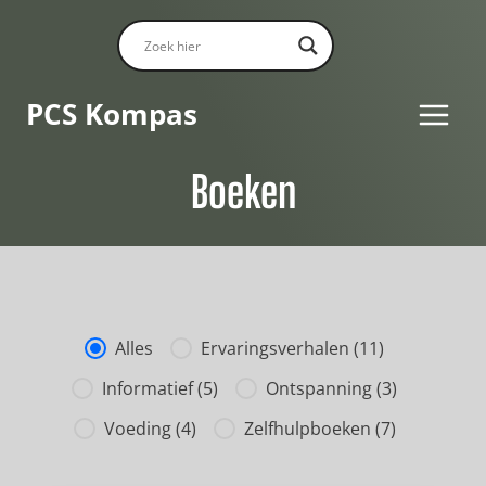
Doorgaan
naar
inhoud
PCS Kompas
Boeken
boeken filter
Alles
Ervaringsverhalen
(11)
Informatief
(5)
Ontspanning
(3)
Voeding
(4)
Zelfhulpboeken
(7)