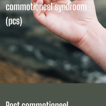
commotioneel syndroom
(pcs)
Post commotioneel