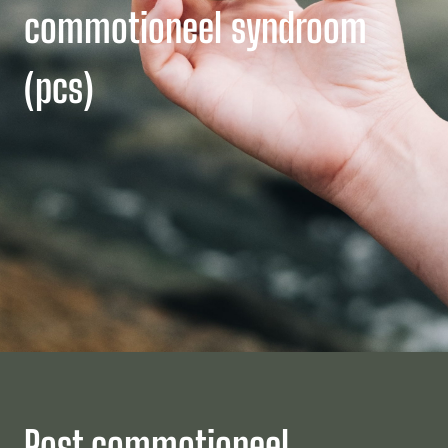
commotioneel syndroom
(pcs)
Post commotioneel